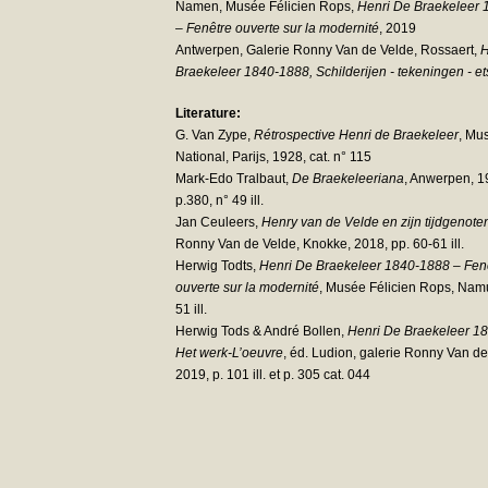
Namen, Musée Félicien Rops,
Henri De Braekeleer
– Fenêtre ouverte sur la modernité
, 2019
Antwerpen, Galerie Ronny Van de Velde, Rossaert,
H
Braekeleer 1840-1888, Schilderijen - tekeningen - e
Literature:
G. Van Zype,
Rétrospective Henri de Braekeleer
, Mu
National, Parijs, 1928, cat. n° 115
Mark-Edo Tralbaut,
De Braekeleeriana
, Anwerpen, 19
p.380, n° 49 ill.
Jan Ceuleers,
Henry van de Velde en zijn tijdgenote
Ronny Van de Velde, Knokke, 2018, pp. 60-61 ill.
Herwig Todts,
Henri De Braekeleer 1840-1888 – Fen
ouverte sur la modernité
, Musée Félicien Rops, Namu
51 ill.
Herwig Tods & André Bollen,
Henri De Braekeleer 1
Het werk-L’oeuvre
, éd. Ludion, galerie Ronny Van de
2019, p. 101 ill. et p. 305 cat. 044